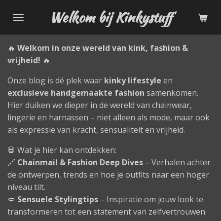
Ga
Welkom bij Kinkystuff
direct
naar
🔥
Welkom in onze wereld van kink, fashion &
de
vrijheid!
🔥
hoofdinhoud
Onze blog is dé plek waar
kinky lifestyle
en
exclusieve handgemaakte fashion
samenkomen.
Hier duiken we dieper in de wereld van chainwear,
lingerie en harnassen – niet alleen als mode, maar ook
als expressie van kracht, sensualiteit en vrijheid.
💀 Wat je hier kan ontdekken:
🔗
Chainmail & Fashion Deep Dives
– Verhalen achter
de ontwerpen, trends en hoe je outfits naar een hoger
niveau tilt.
💋
Sensuele Stylingtips
– Inspiratie om jouw look te
transformeren tot een statement van zelfvertrouwen.