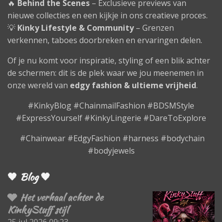
🔥
Behind the Scenes
– Exclusieve previews van
nieuwe collecties en een kijkje in ons creatieve proces.
💡
Kinky Lifestyle & Community
– Grenzen
verkennen, taboes doorbreken en ervaringen delen.
Of je nu komt voor inspiratie, styling of een blik achter
de schermen: dit is de plek waar we jou meenemen in
onze wereld van
edgy fashion & ultieme vrijheid
.
#KinkyBlog #ChainmailFashion #BDSMStyle
#ExpressYourself #KinkyLingerie #DareToExplore
#Chainwear #EdgyFashion #harness #bodychain
#bodyjewels
🖤 Blog 🖤
🩶 Het verhaal achter de
KinkyStuff stijl