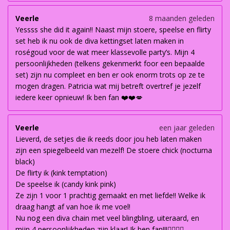
Veerle
8 maanden geleden
Yessss she did it again!! Naast mijn stoere, speelse en flirty
set heb ik nu ook de diva kettingset laten maken in
roségoud voor de wat meer klassevolle party’s. Mijn 4
persoonlijkheden (telkens gekenmerkt foor een bepaalde
set) zijn nu compleet en ben er ook enorm trots op ze te
mogen dragen. Patricia wat mij betreft overtref je jezelf
iedere keer opnieuw! Ik ben fan ❤️❤️💋
Veerle
een jaar geleden
Lieverd, de setjes die ik reeds door jou heb laten maken
zijn een spiegelbeeld van mezelf! De stoere chick (nocturna
black)
De flirty ik (kink temptation)
De speelse ik (candy kink pink)
Ze zijn 1 voor 1 prachtig gemaakt en met liefde!! Welke ik
draag hangt af van hoe ik me voel!
Nu nog een diva chain met veel blingbling, uiteraard, en
mijn 4 persoonlijkheden zijn klaar! Ik ben fan!!!👌🏽👌🏽