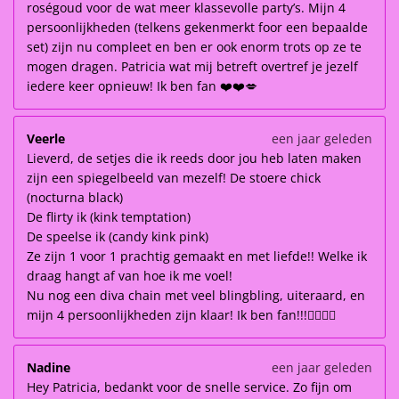
roségoud voor de wat meer klassevolle party’s. Mijn 4
persoonlijkheden (telkens gekenmerkt foor een bepaalde
set) zijn nu compleet en ben er ook enorm trots op ze te
mogen dragen. Patricia wat mij betreft overtref je jezelf
iedere keer opnieuw! Ik ben fan ❤️❤️💋
Veerle
een jaar geleden
Lieverd, de setjes die ik reeds door jou heb laten maken
zijn een spiegelbeeld van mezelf! De stoere chick
(nocturna black)
De flirty ik (kink temptation)
De speelse ik (candy kink pink)
Ze zijn 1 voor 1 prachtig gemaakt en met liefde!! Welke ik
draag hangt af van hoe ik me voel!
Nu nog een diva chain met veel blingbling, uiteraard, en
mijn 4 persoonlijkheden zijn klaar! Ik ben fan!!!👌🏽👌🏽
Nadine
een jaar geleden
Hey Patricia, bedankt voor de snelle service. Zo fijn om