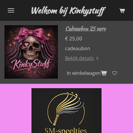
Ga
Welkom bij Kinkystuff
direct
naar
Cadeaubon 25 euro
de
hoofdinhoud
€ 25,00
cadeaubon
Bekijk details
In winkelwagen