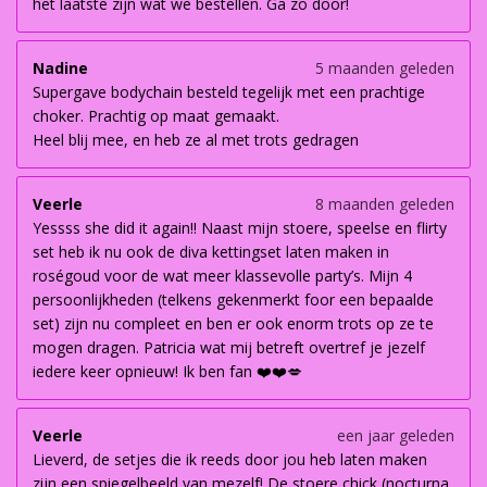
het laatste zijn wat we bestellen. Ga zo door!
Nadine
5 maanden geleden
Supergave bodychain besteld tegelijk met een prachtige
choker. Prachtig op maat gemaakt.
Heel blij mee, en heb ze al met trots gedragen
Veerle
8 maanden geleden
Yessss she did it again!! Naast mijn stoere, speelse en flirty
set heb ik nu ook de diva kettingset laten maken in
roségoud voor de wat meer klassevolle party’s. Mijn 4
persoonlijkheden (telkens gekenmerkt foor een bepaalde
set) zijn nu compleet en ben er ook enorm trots op ze te
mogen dragen. Patricia wat mij betreft overtref je jezelf
iedere keer opnieuw! Ik ben fan ❤️❤️💋
Veerle
een jaar geleden
Lieverd, de setjes die ik reeds door jou heb laten maken
zijn een spiegelbeeld van mezelf! De stoere chick (nocturna