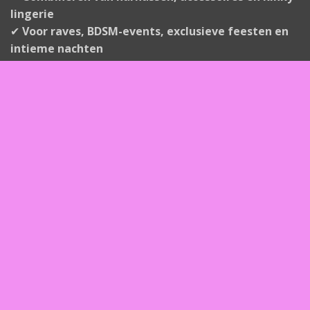
lingerie
✔
Voor raves, BDSM-events, exclusieve feesten en
intieme nachten
🔥
Je stijl is je kracht. Own it.
Neem vandaag nog contact op!
Heeft u vragen of wilt u meer informatie? Aarzel niet
om ons te contacteren.
Contacteer ons