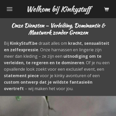
Ga
Welkom bij Kinkystuff
direct
naar
Onze Diensten – Verleiding, Dominantie &
de
Maatwerk zonder Grenzen
hoofdinhoud
Bij
KinkyStuff.be
draait alles om
kracht, sensualiteit
en zelfexpressie
. Onze harnassen en lingerie zijn
meer dan kleding – ze zijn een
uitnodiging om te
verleiden, te regeren en te domineren
. Of je nu een
opvallende look zoekt voor een exclusief event, een
statement piece
voor je kinky avonturen of een
custom ontwerp dat je wildste fantasieën
overtreft
– wij maken het voor jou.