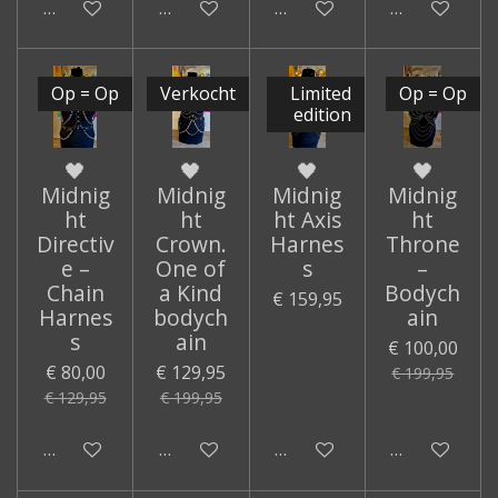
In winkelwagen
In winkelwagen
In winkelwagen
In winkelwa
Op = Op
Verkocht
Limited
Op = Op
edition
🖤
🖤
🖤
🖤
Midnig
Midnig
Midnig
Midnig
ht
ht
ht Axis
ht
Directiv
Crown.
Harnes
Throne
e –
One of
s
–
Chain
a Kind
Bodych
€ 159,95
Harnes
bodych
ain
s
ain
€ 100,00
€ 80,00
€ 129,95
€ 199,95
€ 129,95
€ 199,95
In winkelwagen
Houd mij op de hoogte
In winkelwagen
In winkelwa