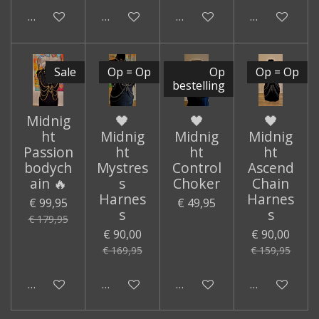
In winkelwagen
Houd mij op de hoogte
In winkelwagen
Houd mij op
Sale
Op = Op
Op
Op = Op
bestelling
Midnig
🖤
🖤
🖤
ht
Midnig
Midnig
Midnig
Passion
ht
ht
ht
bodych
Mystres
Control
Ascend
ain 🔥
s
Choker
Chain
Harnes
Harnes
€ 99,95
€ 49,95
s
s
€ 179,95
€ 90,00
€ 90,00
€ 169,95
€ 159,95
Houd mij op de hoogte
In winkelwagen
Houd mij op de hoogte
In winkelwa