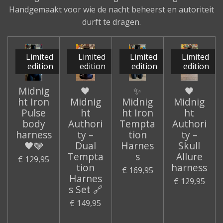
Handgemaakt voor wie de nacht beheerst en autoriteit
durft te dragen.
Limited
Limited
Limited
Limited
edition
edition
edition
edition
Midnig
🖤
✨
🖤
ht Iron
Midnig
Midnig
Midnig
Pulse
ht
ht Iron
ht
body
Authori
Tempta
Authori
harness
ty –
tion
ty –
🖤🩶
Dual
Harnes
Skull
Tempta
s
Allure
€ 129,95
tion
harness
€ 169,95
Harnes
€ 129,95
s Set 🔗
€ 149,95