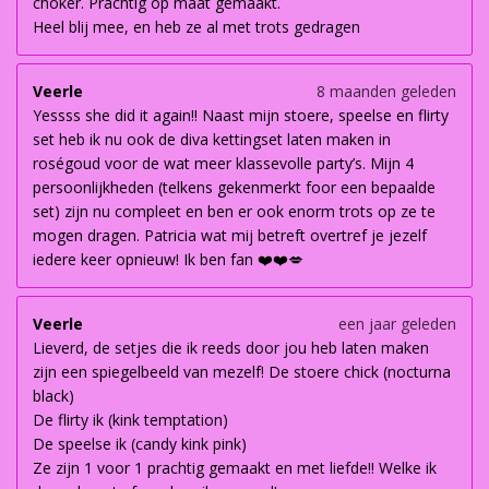
choker. Prachtig op maat gemaakt.
Heel blij mee, en heb ze al met trots gedragen
Veerle
8 maanden geleden
Yessss she did it again!! Naast mijn stoere, speelse en flirty
set heb ik nu ook de diva kettingset laten maken in
roségoud voor de wat meer klassevolle party’s. Mijn 4
persoonlijkheden (telkens gekenmerkt foor een bepaalde
set) zijn nu compleet en ben er ook enorm trots op ze te
mogen dragen. Patricia wat mij betreft overtref je jezelf
iedere keer opnieuw! Ik ben fan ❤️❤️💋
Veerle
een jaar geleden
Lieverd, de setjes die ik reeds door jou heb laten maken
zijn een spiegelbeeld van mezelf! De stoere chick (nocturna
black)
De flirty ik (kink temptation)
De speelse ik (candy kink pink)
Ze zijn 1 voor 1 prachtig gemaakt en met liefde!! Welke ik