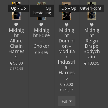
Op = Op
Op
Op = Op
Uitverkocht
bestelling
🖤
🖤
🖤
🖤
Midnig
Midnig
Midnig
Midnig
ht
ht Edge
ht
ht
Allure
–
Domini
Reign
Chain
Choker
on –
Drape
Harnes
Modula
Bodych
€ 54,95
s
r
ain
Industri
€ 90,00
€ 189,95
al
€ 189,95
Harnes
s
€ 90,00
€ 169,95