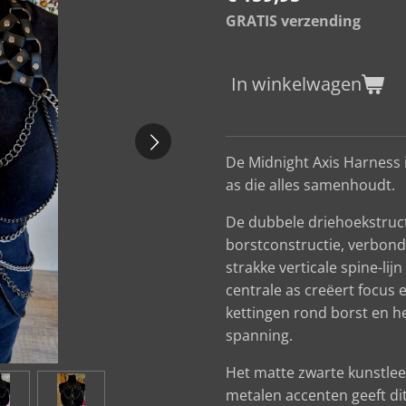
GRATIS verzending
In winkelwagen
De Midnight Axis Harness 
as die alles samenhoudt.
De dubbele driehoekstru
borstconstructie, verbon
strakke verticale spine-lij
centrale as creëert focus e
kettingen rond borst en h
spanning.
Het matte zwarte kunstlee
metalen accenten geeft di