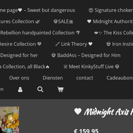
me page🖤 – Sweet but dangerous
😍 Signature choker
tures Collection 🌿
💀SALE🎀
🖤 Midnight Authorit
Rebellion handpainted Collection 🌴
💋✨ The Kiss Coll
esire Collection 🤎
🔗 Link Theory 🖤
💀 Iron Inst
 Designed for her
💀 BaddAss – Designed for Him
 Collection, all Black🔥
☠️ Meet KinkyStuff Live 💀
Over ons
Diensten
contact
Cadeaubon
en
🖤 Midnight Axis 
€ 159,95