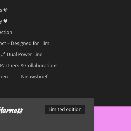
s 🩷
y 🖤
ection
inct – Designed for Him
🔗 Dual Power Line
Partners & Collaborations
nen
Nieuwsbrief
Harness
Limited edition