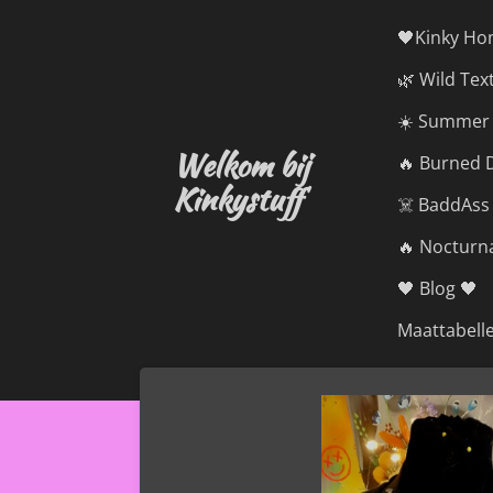
Ga
🖤Kinky Ho
direct
🌿 Wild Tex
naar
de
☀️ Summer 
hoofdinhoud
Welkom bij
🔥 Burned D
Kinkystuff
☠️ BaddAss
🔥 Nocturna
🖤 Blog 🖤
Maattabell