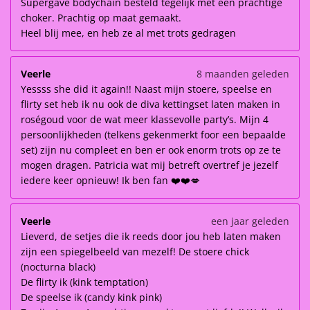
Supergave bodychain besteld tegelijk met een prachtige
choker. Prachtig op maat gemaakt.
Heel blij mee, en heb ze al met trots gedragen
Veerle
8 maanden geleden
Yessss she did it again!! Naast mijn stoere, speelse en
flirty set heb ik nu ook de diva kettingset laten maken in
roségoud voor de wat meer klassevolle party’s. Mijn 4
persoonlijkheden (telkens gekenmerkt foor een bepaalde
set) zijn nu compleet en ben er ook enorm trots op ze te
mogen dragen. Patricia wat mij betreft overtref je jezelf
iedere keer opnieuw! Ik ben fan ❤️❤️💋
Veerle
een jaar geleden
Lieverd, de setjes die ik reeds door jou heb laten maken
zijn een spiegelbeeld van mezelf! De stoere chick
(nocturna black)
De flirty ik (kink temptation)
De speelse ik (candy kink pink)