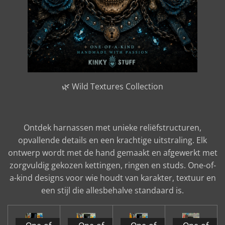
🌿 Wild Textures Collection
Ontdek harnassen met unieke reliëfstructuren,
opvallende details en een krachtige uitstraling. Elk
ontwerp wordt met de hand gemaakt en afgewerkt met
zorgvuldig gekozen kettingen, ringen en studs. One-of-
a-kind designs voor wie houdt van karakter, textuur en
een stijl die allesbehalve standaard is.