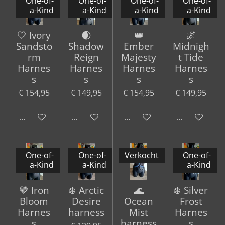
One-of-
One-of-
One-of-
One-of-
a-Kind
a-Kind
a-Kind
a-Kind
🤍 Ivory
🌒
👑
🌌
Sandsto
Shadow
Ember
Midnigh
rm
Reign
Majesty
t Tide
Harnes
Harnes
Harnes
Harnes
s
s
s
s
€ 154,95
€ 149,95
€ 154,95
€ 149,95
In winkelwagen
In winkelwagen
In winkelwagen
In winkelwa
One-of-
One-of-
Verkocht
One-of-
a-Kind
a-Kind
a-Kind
🤎 Iron
❄️ Arctic
🌊
❄️ Silver
Bloom
Desire
Ocean
Frost
Harnes
harness
Mist
Harnes
s
harness
s