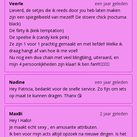
Veerle
een jaar geleden
Lieverd, de setjes die ik reeds door jou heb laten maken
zijn een spiegelbeeld van mezelf! De stoere chick (nocturna
black)
De flirty ik (kink temptation)
De speelse ik (candy kink pink)
Ze zijn 1 voor 1 prachtig gemaakt en met liefde!! Welke ik
draag hangt af van hoe ik me voel!
Nu nog een diva chain met veel blingbling, uiteraard, en
mijn 4 persoonlijkheden zijn klaar! Ik ben fan!!!👌🏽👌🏽
Nadine
een jaar geleden
Hey Patricia, bedankt voor de snelle service. Zo fijn om iets
op maat te kunnen dragen. Thanx 😘
MaxBi
2 jaar geleden
Hey ! Hallo!
Je maakt echt sexy , en amusante attributen.
Ik ben voor mijn acts altijd opzoek na nieuwe dingen. Is het