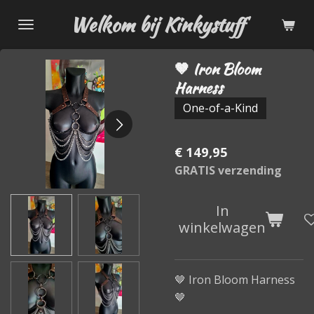
Ga
Welkom bij Kinkystuff
direct
naar
🤎 Iron Bloom
de
Harness
hoofdinhoud
One-of-a-Kind
€ 149,95
GRATIS verzending
In
winkelwagen
🤎 Iron Bloom Harness
🤎