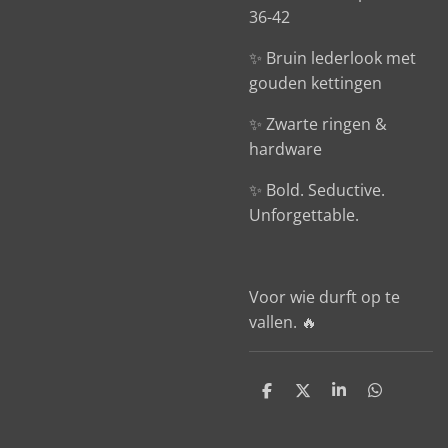
36-42
✨ Bruin lederlook met
gouden kettingen
✨ Zwarte ringen &
hardware
✨ Bold. Seductive.
Unforgettable.
Voor wie durft op te
vallen. 🔥
D
D
S
D
e
e
h
e
l
e
a
l
e
l
r
e