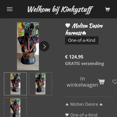
Ga
Welkom bij Kinkystuff
direct
naar
🤎 Molten Desire
de
harness🔥
hoofdinhoud
One-of-a-Kind
€ 124,95
GRATIS verzending
In
winkelwagen
🔥 Molten Desire 🔥
🖤 One-of-a-Kind