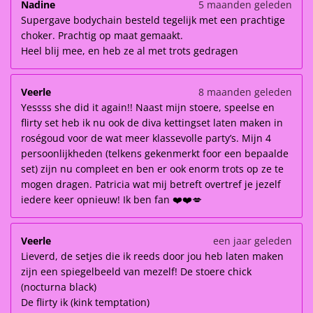
Nadine
5 maanden geleden
Supergave bodychain besteld tegelijk met een prachtige
choker. Prachtig op maat gemaakt.
Heel blij mee, en heb ze al met trots gedragen
Veerle
8 maanden geleden
Yessss she did it again!! Naast mijn stoere, speelse en
flirty set heb ik nu ook de diva kettingset laten maken in
roségoud voor de wat meer klassevolle party’s. Mijn 4
persoonlijkheden (telkens gekenmerkt foor een bepaalde
set) zijn nu compleet en ben er ook enorm trots op ze te
mogen dragen. Patricia wat mij betreft overtref je jezelf
iedere keer opnieuw! Ik ben fan ❤️❤️💋
Veerle
een jaar geleden
Lieverd, de setjes die ik reeds door jou heb laten maken
zijn een spiegelbeeld van mezelf! De stoere chick
(nocturna black)
De flirty ik (kink temptation)