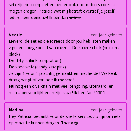
set) zijn nu compleet en ben er ook enorm trots op ze te
mogen dragen. Patricia wat mij betreft overtref je jezelf
iedere keer opnieuw! Ik ben fan ❤️❤️💋
Veerle
een jaar geleden
Lieverd, de setjes die ik reeds door jou heb laten maken
zijn een spiegelbeeld van mezelf! De stoere chick (nocturna
black)
De flirty ik (kink temptation)
De speelse ik (candy kink pink)
Ze zijn 1 voor 1 prachtig gemaakt en met liefde!! Welke ik
draag hangt af van hoe ik me voel!
Nu nog een diva chain met veel blingbling, uiteraard, en
mijn 4 persoonlijkheden zijn klaar! Ik ben fan!!!👌🏽👌🏽
Nadine
een jaar geleden
Hey Patricia, bedankt voor de snelle service. Zo fijn om iets
op maat te kunnen dragen. Thanx 😘