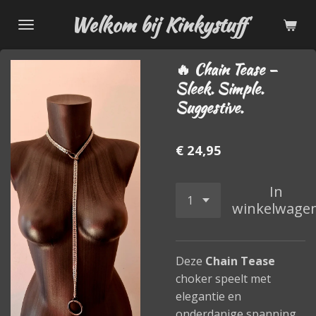
Ga
Welkom bij Kinkystuff
direct
naar
🔥 Chain Tease –
de
Sleek. Simple.
hoofdinhoud
Suggestive.
€ 24,95
In
winkelwage
Deze
Chain Tease
choker speelt met
elegantie en
onderdanige spanning.