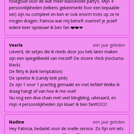
roségoud voor de wat meer klassevolle party’s. Mijn 4
persoonlijkheden (telkens gekenmerkt foor een bepaalde
set) zijn nu compleet en ben er ook enorm trots op ze te
mogen dragen. Patricia wat mij betreft overtref je jezelf
iedere keer opnieuw! Ik ben fan ❤️❤️💋
Veerle
een jaar geleden
Lieverd, de setjes die ik reeds door jou heb laten maken
zijn een spiegelbeeld van mezelf! De stoere chick (nocturna
black)
De flirty ik (kink temptation)
De speelse ik (candy kink pink)
Ze zijn 1 voor 1 prachtig gemaakt en met liefde!! Welke ik
draag hangt af van hoe ik me voel!
Nu nog een diva chain met veel blingbling, uiteraard, en
mijn 4 persoonlijkheden zijn klaar! Ik ben fan!!!👌🏽👌🏽
Nadine
een jaar geleden
Hey Patricia, bedankt voor de snelle service. Zo fijn om iets