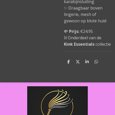
karabijnsluiting
✨ Draagbaar boven
lingerie, mesh of
gewoon op blote huid
💸
Prijs:
€24.95
⛓️ Onderdeel van de
Kink Essentials
collectie
D
D
S
D
e
e
h
e
l
e
a
l
e
l
r
e
n
e
n