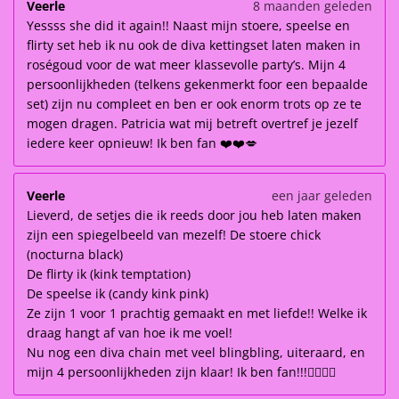
Veerle
8 maanden geleden
Yessss she did it again!! Naast mijn stoere, speelse en
flirty set heb ik nu ook de diva kettingset laten maken in
roségoud voor de wat meer klassevolle party’s. Mijn 4
persoonlijkheden (telkens gekenmerkt foor een bepaalde
set) zijn nu compleet en ben er ook enorm trots op ze te
mogen dragen. Patricia wat mij betreft overtref je jezelf
iedere keer opnieuw! Ik ben fan ❤️❤️💋
Veerle
een jaar geleden
Lieverd, de setjes die ik reeds door jou heb laten maken
zijn een spiegelbeeld van mezelf! De stoere chick
(nocturna black)
De flirty ik (kink temptation)
De speelse ik (candy kink pink)
Ze zijn 1 voor 1 prachtig gemaakt en met liefde!! Welke ik
draag hangt af van hoe ik me voel!
Nu nog een diva chain met veel blingbling, uiteraard, en
mijn 4 persoonlijkheden zijn klaar! Ik ben fan!!!👌🏽👌🏽