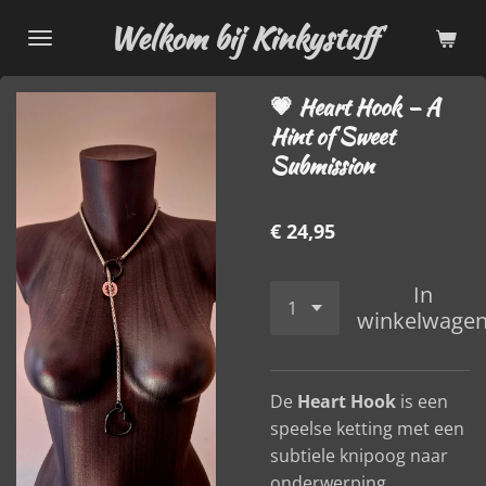
Ga
Welkom bij Kinkystuff
direct
naar
💗 Heart Hook – A
de
Hint of Sweet
hoofdinhoud
Submission
€ 24,95
In
winkelwage
De
Heart Hook
is een
speelse ketting met een
subtiele knipoog naar
onderwerping.