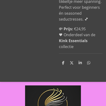
tikkeltje meer spanning.
Perfect voor beginners
én seasoned
seductresses. 💕
💸
Prijs:
€24,95
🖤 Onderdeel van de
Kink Essentials
collectie
D
D
S
D
e
e
h
e
l
e
a
l
e
l
r
e
n
e
n