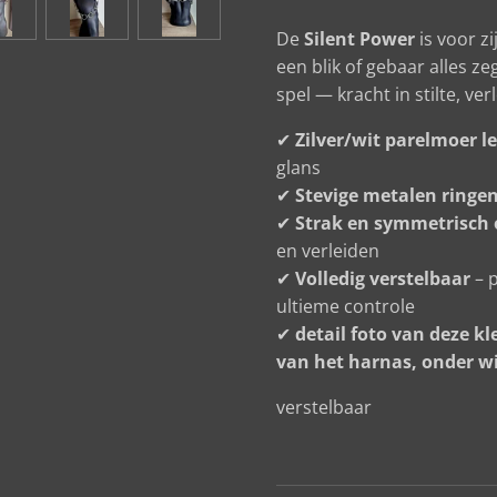
De
Silent Power
is voor z
een blik of gebaar alles ze
spel — kracht in stilte, ve
✔
Zilver/wit parelmoer l
glans
✔
Stevige metalen ringen
✔
Strak en symmetrisch
en verleiden
✔
Volledig verstelbaar
– p
ultieme controle
✔
detail foto van deze kl
van het harnas, onder wi
verstelbaar