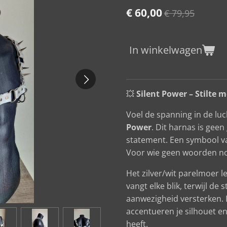
€ 60,00
€ 79,95
In winkelwagen
💥
Silent Power – Stilte 
Voel de spanning in de lu
Power
. Dit harnas is gee
statement. Een symbool va
Voor wie geen woorden nodi
Het zilver/wit parelmoer le
vangt elke blik, terwijl de
aanwezigheid versterken. 
accentueren je silhouet en
heeft.