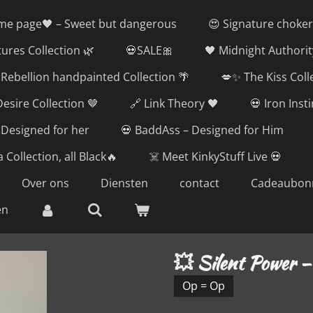
me page🖤 – Sweet but dangerous
😍 Signature choker
tures Collection 🌿
💀SALE🎀
🖤 Midnight Authorit
Rebellion handpainted Collection 🌴
💋✨ The Kiss Coll
esire Collection 🤎
🔗 Link Theory 🖤
💀 Iron Inst
 Designed for her
💀 BaddAss – Designed for Him
 Collection, all Black🔥
☠️ Meet KinkyStuff Live 💀
Over ons
Diensten
contact
Cadeaubon
en
💥 Silent Power –
Op = Op