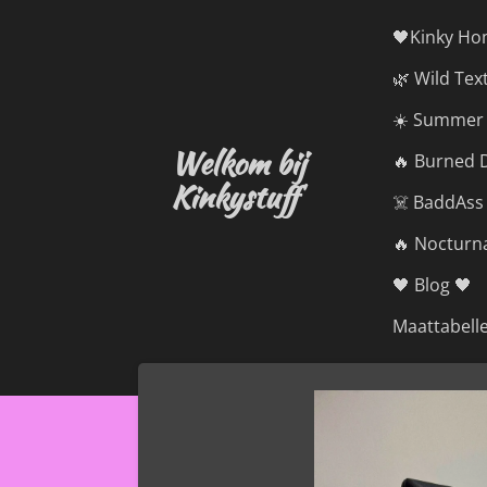
Ga
🖤Kinky Ho
direct
🌿 Wild Tex
naar
de
☀️ Summer 
hoofdinhoud
Welkom bij
🔥 Burned D
Kinkystuff
☠️ BaddAss
🔥 Nocturna
🖤 Blog 🖤
Maattabell