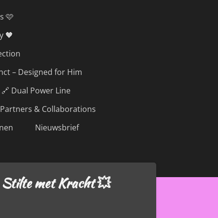
s 🩷
y 🖤
ection
inct – Designed for Him
🔗 Dual Power Line
Partners & Collaborations
nen
Nieuwsbrief
 Stilte met Kracht 💥