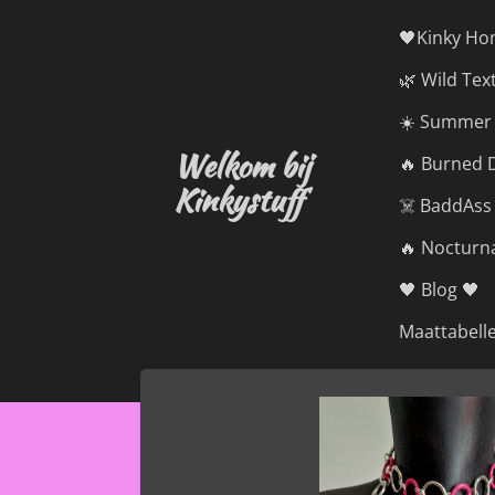
Ga
🖤Kinky Ho
direct
🌿 Wild Tex
naar
de
☀️ Summer 
hoofdinhoud
Welkom bij
🔥 Burned D
Kinkystuff
☠️ BaddAss
🔥 Nocturna
🖤 Blog 🖤
Maattabell