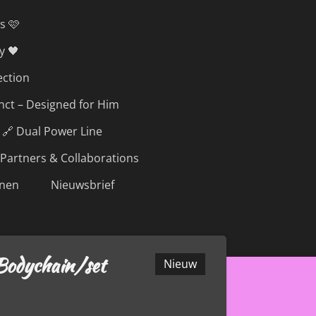
s 🩷
y 🖤
ection
inct – Designed for Him
🔗 Dual Power Line
Partners & Collaborations
nen
Nieuwsbrief
Bodychain/set
Nieuw