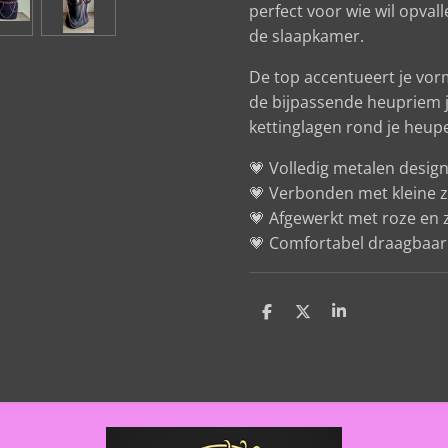
perfect voor wie wil opvall
de slaapkamer.
De top accentueert je vor
de bijpassende heupriem 
kettinglagen rond je heup
💗 Volledig metalen design
💗 Verbonden met kleine zi
💗 Afgewerkt met roze en z
💗 Comfortabel draagbaar 
D
D
S
e
e
h
l
e
a
e
l
r
n
e