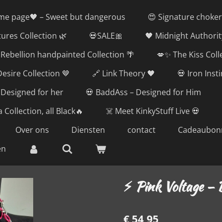
me page🖤 – Sweet but dangerous
😍 Signature choker
tures Collection 🌿
💀SALE🎀
🖤 Midnight Authorit
Rebellion handpainted Collection 🌴
💋✨ The Kiss Coll
esire Collection 🤎
🔗 Link Theory 🖤
💀 Iron Inst
 Designed for her
💀 BaddAss – Designed for Him
 Collection, all Black🔥
☠️ Meet KinkyStuff Live 💀
Over ons
Diensten
contact
Cadeaubon
en
⚡ Pink Voltage – 
€ 54,95