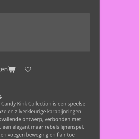
gen
g.
e Candy Kink Collection is een speelse
oze en zilverkleurige karabijnringen
opvallende ontwerp, verbonden met
ot een elegant maar rebels lijnenspel.
gen voegen beweging en flair toe –