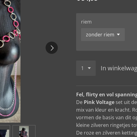
riem
In winkelwa
Fel, flirty en vol spannin
De
Pink Voltage
set uit d
mix van kleur en kracht. R
vormen de basis van dit 
kleine zilveren ringetjes t
De roze en zilveren kettin