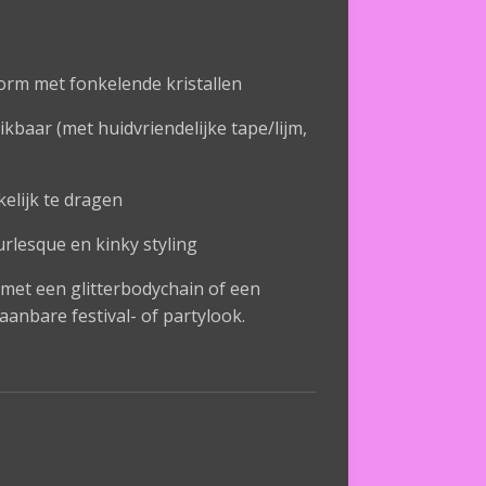
orm met fonkelende kristallen
kbaar (met huidvriendelijke tape/lijm,
elijk te dragen
rlesque en kinky styling
et een glitterbodychain of een
anbare festival- of partylook.