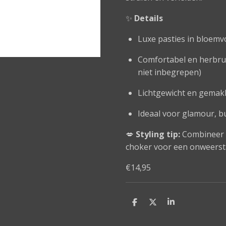
✨
Details
Luxe pasties in bloemv
Comfortabel en herbrui
niet inbegrepen)
Lichtgewicht en gemakk
Ideaal voor glamour, bu
💋
Styling tip:
Combineer m
choker voor een onweersta
€14,95
D
D
S
e
e
h
l
e
a