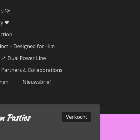
rs 🩷
y 🖤
ection
tinct – Designed for Him
🔗 Dual Power Line
Partners & Collaborations
nen
Nieuwsbrief
m Pasties
Verkocht