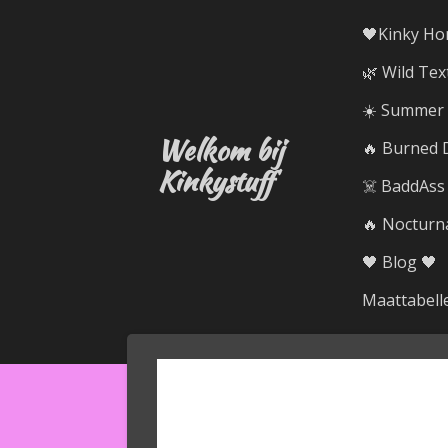
Ga
🖤Kinky Ho
direct
🌿 Wild Tex
naar
de
☀️ Summer R
hoofdinhoud
Welkom bij
🔥 Burned D
Kinkystuff
☠️ BaddAss
🔥 Nocturna
🖤 Blog 🖤
Maattabell