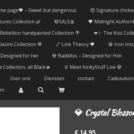
me page🖤 – Sweet but dangerous
😍 Signature choke
tures Collection 🌿
💀SALE🎀
🖤 Midnight Authorit
ebellion handpainted Collection 🌴
💋✨ The Kiss Coll
esire Collection 🤎
🔗 Link Theory 🖤
💀 Iron Ins
 Designed for her
💀 BaddAss – Designed for Him
 Collection, all Black🔥
☠️ Meet KinkyStuff Live 💀
Over ons
Diensten
contact
Cadeaubon
en
💎 Crystal Blosso
€ 14,95