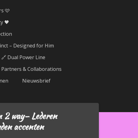
rs 🩷
y 🖤
ection
tinct – Designed for Him
🔗 Dual Power Line
Partners & Collaborations
nen
Nieuwsbrief
 2 way– Lederen
uden accenten