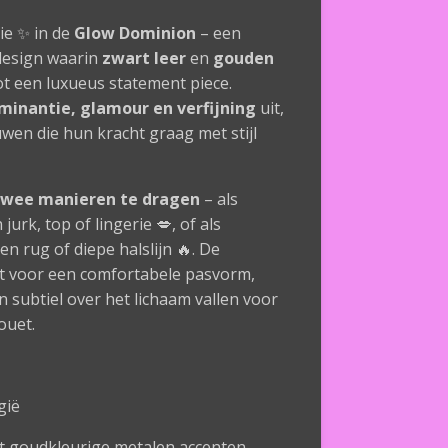
ie ✨ in de
Glow Dominion
– een
design waarin
zwart leer
en
gouden
 een luxueus statement piece.
minantie, glamour en verfijning
uit,
wen die hun kracht graag met stijl
twee manieren te dragen
– als
jurk, top of lingerie 💋, of als
en rug of diepe halslijn 🔥. De
gt voor een comfortabele pasvorm,
n subtiel over het lichaam vallen voor
ouet.
gië
t goudkleurige metalen accenten