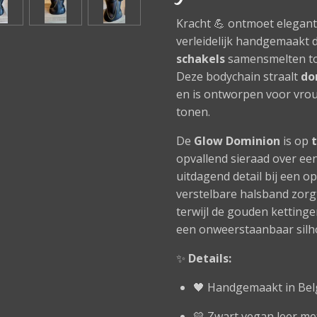
Kracht 💪 ontmoet elegant
verleidelijk handgemaakt 
schakels
samensmelten tot
Deze bodychain straalt
do
en is ontworpen voor vrou
tonen.
De
Glow Dominion
is op
opvallend sieraad over een 
uitdagend detail bij een op
verstelbare halsband zor
terwijl de gouden kettinge
een onweerstaanbaar silh
✨
Details:
🖤 Handgemaakt in Bel
💛 Zwart vegan leer me