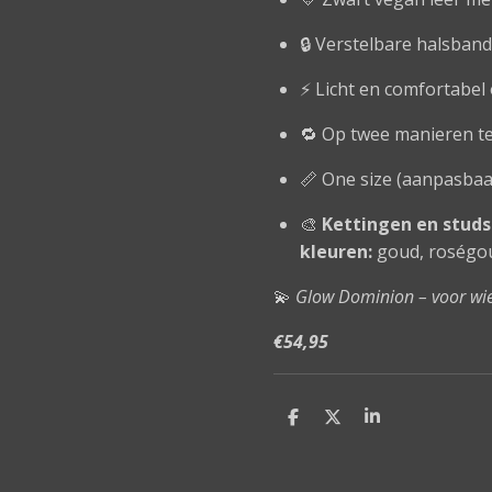
🔒 Verstelbare halsban
⚡ Licht en comfortabel
🔁 Op twee manieren te
📏 One size (aanpasbaar
🎨
Kettingen en studs 
kleuren:
goud, roségoud
💫
Glow Dominion – voor wie d
€54,95
D
D
S
e
e
h
l
e
a
e
l
r