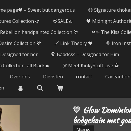
me page🖤 – Sweet but dangerous
😍 Signature choke
tures Collection 🌿
💀SALE🎀
🖤 Midnight Authorit
ebellion handpainted Collection 🌴
💋✨ The Kiss Coll
esire Collection 🤎
🔗 Link Theory 🖤
💀 Iron Ins
 Designed for her
💀 BaddAss – Designed for Him
 Collection, all Black🔥
☠️ Meet KinkyStuff Live 💀
Over ons
Diensten
contact
Cadeaubon
en
💛 Glow Dominion
bodychain met go
Nieuw