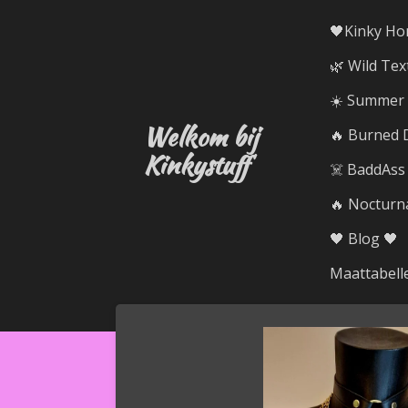
Ga
🖤Kinky Ho
direct
🌿 Wild Tex
naar
de
☀️ Summer R
hoofdinhoud
Welkom bij
🔥 Burned D
Kinkystuff
☠️ BaddAss
🔥 Nocturna
🖤 Blog 🖤
Maattabell