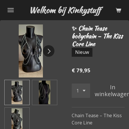
Ga
Welkom bij Kinkystuff
direct
naar
✨ Chain Tease
de
bodychain – The Kiss
hoofdinhoud
Core Line
Nieuw
€ 79,95
In
winkelwage
Chain Tease – The Kiss
Core Line