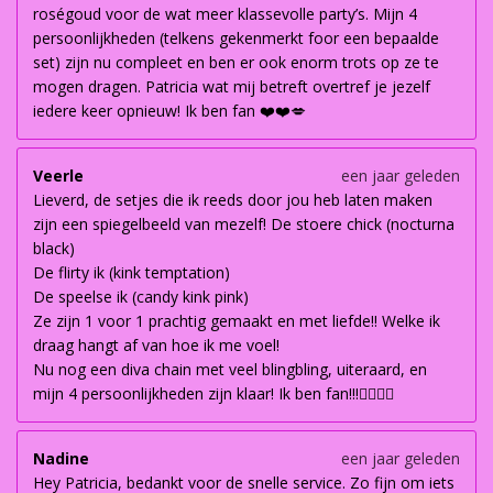
roségoud voor de wat meer klassevolle party’s. Mijn 4
persoonlijkheden (telkens gekenmerkt foor een bepaalde
set) zijn nu compleet en ben er ook enorm trots op ze te
mogen dragen. Patricia wat mij betreft overtref je jezelf
iedere keer opnieuw! Ik ben fan ❤️❤️💋
Veerle
een jaar geleden
Lieverd, de setjes die ik reeds door jou heb laten maken
zijn een spiegelbeeld van mezelf! De stoere chick (nocturna
black)
De flirty ik (kink temptation)
De speelse ik (candy kink pink)
Ze zijn 1 voor 1 prachtig gemaakt en met liefde!! Welke ik
draag hangt af van hoe ik me voel!
Nu nog een diva chain met veel blingbling, uiteraard, en
mijn 4 persoonlijkheden zijn klaar! Ik ben fan!!!👌🏽👌🏽
Nadine
een jaar geleden
Hey Patricia, bedankt voor de snelle service. Zo fijn om iets