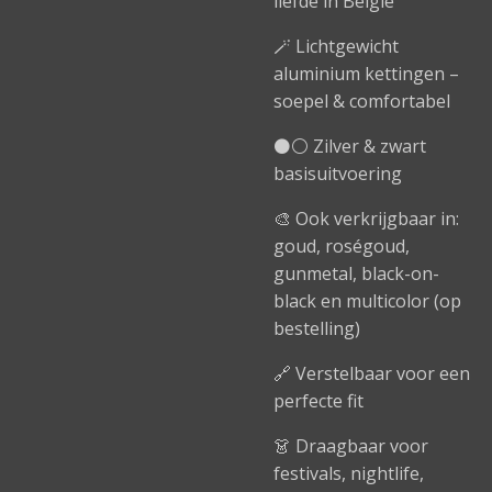
liefde in België
🪄 Lichtgewicht
aluminium kettingen –
soepel & comfortabel
⚫⚪ Zilver & zwart
basisuitvoering
🎨 Ook verkrijgbaar in:
goud, roségoud,
gunmetal, black-on-
black en multicolor (op
bestelling)
🔗 Verstelbaar voor een
perfecte fit
👗 Draagbaar voor
festivals, nightlife,