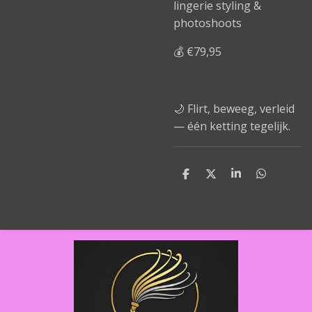
lingerie styling &
photoshoots
💰 €79,95
🌙 Flirt, beweeg, verleid
— één ketting tegelijk.
D
D
S
D
e
e
h
e
l
e
a
l
e
l
r
e
n
e
n