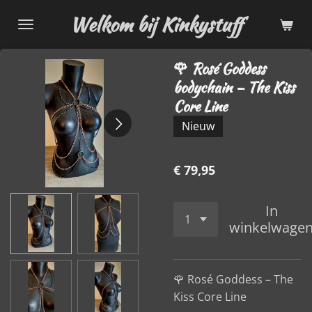
Ga
Welkom bij Kinkystuff
direct
naar
🌹 Rosé Goddess
de
bodychain – The Kiss
hoofdinhoud
Core Line
Nieuw
€ 79,95
In
winkelwage
🌹 Rosé Goddess – The
Kiss Core Line