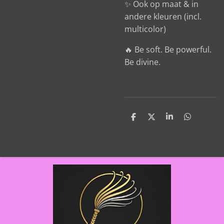
✨ Ook op maat & in
andere kleuren (incl.
multicolor)
🔥 Be soft. Be powerful.
Be divine.
D
D
S
D
e
e
h
e
l
e
a
l
e
l
r
e
n
e
n