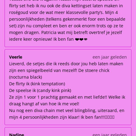
flirty set heb ik nu ook de diva kettingset laten maken in
roségoud voor de wat meer klassevolle party’s. Mijn 4
persoonlijkheden (telkens gekenmerkt foor een bepaalde
set) zijn nu compleet en ben er ook enorm trots op ze te
mogen dragen. Patricia wat mij betreft overtref je jezelf
iedere keer opnieuw! Ik ben fan ❤️❤️💋
Veerle
een jaar geleden
Lieverd, de setjes die ik reeds door jou heb laten maken
zijn een spiegelbeeld van mezelf! De stoere chick
(nocturna black)
De flirty ik (kink temptation)
De speelse ik (candy kink pink)
Ze zijn 1 voor 1 prachtig gemaakt en met liefde!! Welke ik
draag hangt af van hoe ik me voel!
Nu nog een diva chain met veel blingbling, uiteraard, en
mijn 4 persoonlijkheden zijn klaar! Ik ben fan!!!👌🏽👌🏽
Nadine
een jaar geleden