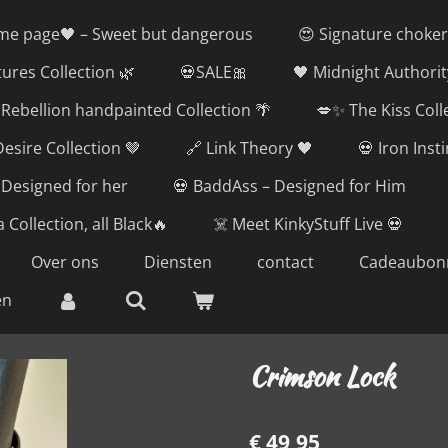
me page🖤 – Sweet but dangerous
😍 Signature choker
tures Collection 🌿
💀SALE🎀
🖤 Midnight Authorit
Rebellion handpainted Collection 🌴
💋✨ The Kiss Coll
esire Collection 🤎
🔗 Link Theory 🖤
💀 Iron Inst
 Designed for her
💀 BaddAss – Designed for Him
 Collection, all Black🔥
☠️ Meet KinkyStuff Live 💀
Over ons
Diensten
contact
Cadeaubon
en
Crimson Lock
€ 49,95