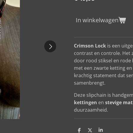
In winkelwagen
Crimson Lock
is een uitg
contrast en controle. Het
door rood stiksel en rode
met een zwarte ketting en 
krachtig statement dat sen
samenbrengt.
Deze slipchain is handge
kettingen
en
stevige mat
duurzaamheid.
D
D
S