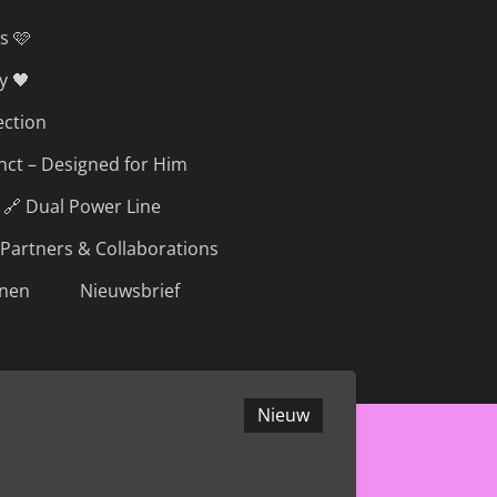
s 🩷
y 🖤
ection
inct – Designed for Him
🔗 Dual Power Line
Partners & Collaborations
nen
Nieuwsbrief
Nieuw