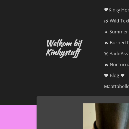
Ga
🖤Kinky Ho
direct
🌿 Wild Tex
naar
de
☀️ Summer 
hoofdinhoud
Welkom bij
🔥 Burned D
Kinkystuff
☠️ BaddAss
🔥 Nocturna
🖤 Blog 🖤
Maattabell