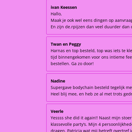
ivan Keessen
Hallo,
Maak je ook wel eens dingen op aanvraa
En zijn de.rpijzen dan veel duurder dan d
Twan en Peggy
Harnas en top besteld, top was iets te kl
tijd binnengekomen voor ons intieme fees
bestellen. Ga zo door!
Nadine
Supergave bodychain besteld tegelijk me
Heel blij mee, en heb ze al met trots ge
Veerle
Yessss she did it again!! Naast mijn stoe
klassevolle party’s. Mijn 4 persoonlijkh
dragen. Patricia wat mij betreft overtref 