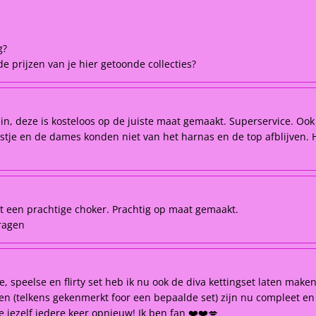
g?
e prijzen van je hier getoonde collecties?
ein, deze is kosteloos op de juiste maat gemaakt. Superservice. Ook
tje en de dames konden niet van het harnas en de top afblijven. He
t een prachtige choker. Prachtig op maat gemaakt.
dragen
re, speelse en flirty set heb ik nu ook de diva kettingset laten ma
eden (telkens gekenmerkt foor een bepaalde set) zijn nu compleet e
je jezelf iedere keer opnieuw! Ik ben fan ❤️❤️💋