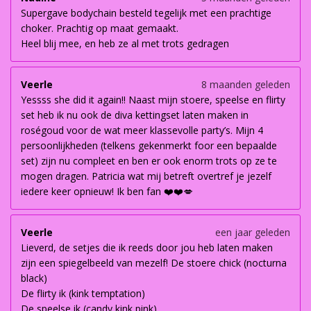
Supergave bodychain besteld tegelijk met een prachtige
choker. Prachtig op maat gemaakt.
Heel blij mee, en heb ze al met trots gedragen
Veerle
8 maanden geleden
Yessss she did it again!! Naast mijn stoere, speelse en flirty
set heb ik nu ook de diva kettingset laten maken in
roségoud voor de wat meer klassevolle party’s. Mijn 4
persoonlijkheden (telkens gekenmerkt foor een bepaalde
set) zijn nu compleet en ben er ook enorm trots op ze te
mogen dragen. Patricia wat mij betreft overtref je jezelf
iedere keer opnieuw! Ik ben fan ❤️❤️💋
Veerle
een jaar geleden
Lieverd, de setjes die ik reeds door jou heb laten maken
zijn een spiegelbeeld van mezelf! De stoere chick (nocturna
black)
De flirty ik (kink temptation)
De speelse ik (candy kink pink)