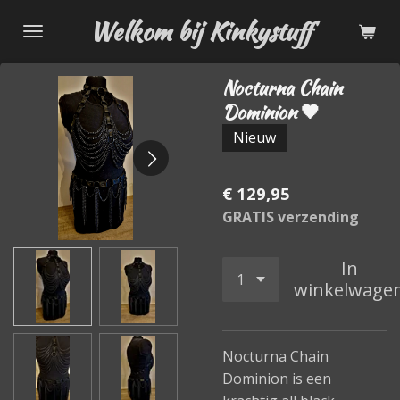
Ga
Welkom bij Kinkystuff
direct
naar
Nocturna Chain
de
Dominion 🖤
hoofdinhoud
Nieuw
€ 129,95
GRATIS verzending
In
winkelwage
Nocturna Chain
Dominion is een