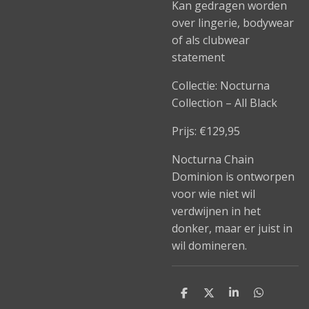
Kan gedragen worden
over lingerie, bodywear
of als clubwear
statement
Collectie: Nocturna
Collection – All Black
Prijs: €129,95
Nocturna Chain
Dominion is ontworpen
voor wie niet wil
verdwijnen in het
donker, maar er juist in
wil domineren.
D
D
S
D
e
e
h
e