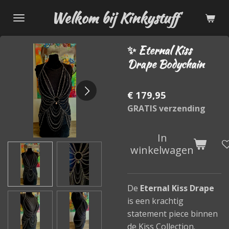
Ga
Welkom bij Kinkystuff
direct
naar
✨ Eternal Kiss
de
Drape Bodychain
hoofdinhoud
€ 179,95
GRATIS verzending
In
winkelwagen
De
Eternal Kiss Drape
is een krachtig
statement piece binnen
de Kiss Collection.