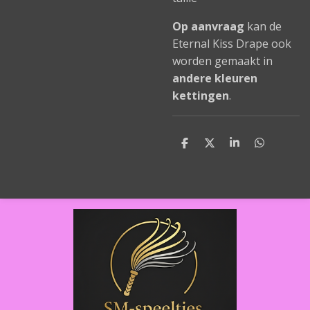
Op aanvraag
kan de
Eternal Kiss Drape ook
worden gemaakt in
andere kleuren
kettingen
.
D
D
S
D
e
e
h
e
l
e
a
l
e
l
r
e
n
e
n