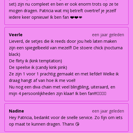
set) zijn nu compleet en ben er ook enorm trots op ze te
mogen dragen. Patricia wat mij betreft overtref je jezelf
iedere keer opnieuw! Ik ben fan ❤️❤️💋
Veerle
een jaar geleden
Lieverd, de setjes die ik reeds door jou heb laten maken
zijn een spiegelbeeld van mezelf! De stoere chick (nocturna
black)
De flirty ik (kink temptation)
De speelse ik (candy kink pink)
Ze zijn 1 voor 1 prachtig gemaakt en met liefde!! Welke ik
draag hangt af van hoe ik me voel!
Nu nog een diva chain met veel blingbling, uiteraard, en
mijn 4 persoonlijkheden zijn klaar! Ik ben fan!!!👌🏽👌🏽
Nadine
een jaar geleden
Hey Patricia, bedankt voor de snelle service. Zo fijn om iets
op maat te kunnen dragen. Thanx 😘