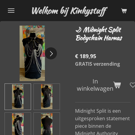
Ga
Welkom bij Kinkystuff
direct
naar
🌙 Midnight Split
de
Bodychain Harnas
hoofdinhoud
€ 189,95
GRATIS verzending
In
winkelwagen
Midnight Split is een
uitgesproken statement
piece binnen de
Midnight Authority