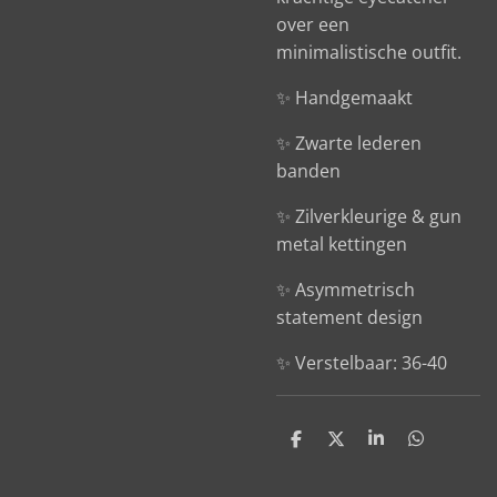
over een
minimalistische outfit.
✨ Handgemaakt
✨ Zwarte lederen
banden
✨ Zilverkleurige & gun
metal kettingen
✨ Asymmetrisch
statement design
✨ Verstelbaar: 36-40
D
D
S
D
e
e
h
e
l
e
a
l