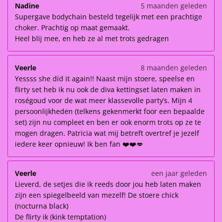
Nadine
5 maanden geleden
Supergave bodychain besteld tegelijk met een prachtige
choker. Prachtig op maat gemaakt.
Heel blij mee, en heb ze al met trots gedragen
Veerle
8 maanden geleden
Yessss she did it again!! Naast mijn stoere, speelse en
flirty set heb ik nu ook de diva kettingset laten maken in
roségoud voor de wat meer klassevolle party’s. Mijn 4
persoonlijkheden (telkens gekenmerkt foor een bepaalde
set) zijn nu compleet en ben er ook enorm trots op ze te
mogen dragen. Patricia wat mij betreft overtref je jezelf
iedere keer opnieuw! Ik ben fan ❤️❤️💋
Veerle
een jaar geleden
Lieverd, de setjes die ik reeds door jou heb laten maken
zijn een spiegelbeeld van mezelf! De stoere chick
(nocturna black)
De flirty ik (kink temptation)