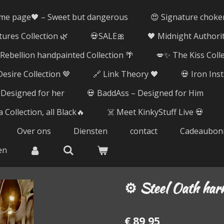
me page🖤 – Sweet but dangerous
😍 Signature choke
tures Collection 🌿
💀SALE🎀
🖤 Midnight Authorit
ebellion handpainted Collection 🌴
💋✨ The Kiss Coll
esire Collection 🤎
🔗 Link Theory 🖤
💀 Iron Ins
 Designed for her
💀 BaddAss – Designed for Him
 Collection, all Black🔥
☠️ Meet KinkyStuff Live 💀
Over ons
Diensten
contact
Cadeaubon
en
⚙️ Steel Oath har
€ 89,95