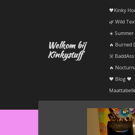
Ga
🖤Kinky Ho
direct
🌿 Wild Tex
naar
de
☀️ Summer R
hoofdinhoud
Welkom bij
🔥 Burned D
Kinkystuff
☠️ BaddAss
🔥 Nocturna
🖤 Blog 🖤
Maattabell