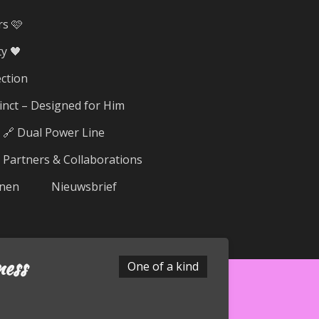
rs 🩷
y 🖤
ection
tinct – Designed for Him
🔗 Dual Power Line
Partners & Collaborations
nen
Nieuwsbrief
ness
One of a kind