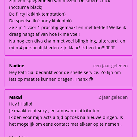
zijn een spiegelbeeld van mezelf! De stoere chick
(nocturna black)
De flirty ik (kink temptation)
De speelse ik (candy kink pink)
Ze zijn 1 voor 1 prachtig gemaakt en met liefde!! Welke ik
draag hangt af van hoe ik me voel!
Nu nog een diva chain met veel blingbling, uiteraard, en
mijn 4 persoonlijkheden zijn klaar! Ik ben fan!!!👌🏽👌🏽
Nadine
een jaar geleden
Hey Patricia, bedankt voor de snelle service. Zo fijn om
iets op maat te kunnen dragen. Thanx 😘
MaxBi
2 jaar geleden
Hey ! Hallo!
Je maakt echt sexy , en amusante attributen.
Ik ben voor mijn acts altijd opzoek na nieuwe dingen. Is
het mogelijk om eens contact met elkaar op te nemen .