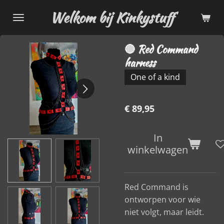
Ga
Welkom bij Kinkystuff
direct
naar
🔴 Red Command
de
harness
hoofdinhoud
One of a kind
€ 89,95
In
winkelwagen
Red Command is
ontworpen voor wie
niet volgt, maar leidt.