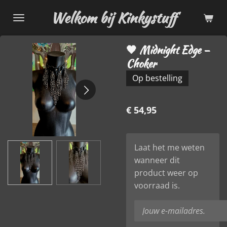
Ga
Welkom bij Kinkystuff
direct
naar
🖤 Midnight Edge –
de
Choker
hoofdinhoud
Op bestelling
€ 54,95
Laat het me weten
wanneer dit
product weer op
voorraad is.