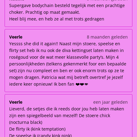
Supergave bodychain besteld tegelijk met een prachtige
choker. Prachtig op maat gemaakt.
Heel blij mee, en heb ze al met trots gedragen
Veerle
8 maanden geleden
Yessss she did it again!! Naast mijn stoere, speelse en
flirty set heb ik nu ook de diva kettingset laten maken in
roségoud voor de wat meer klassevolle party’s. Mijn 4
persoonlijkheden (telkens gekenmerkt foor een bepaalde
set) zijn nu compleet en ben er ook enorm trots op ze te
mogen dragen. Patricia wat mij betreft overtref je jezelf
iedere keer opnieuw! Ik ben fan ❤️❤️💋
Veerle
een jaar geleden
Lieverd, de setjes die ik reeds door jou heb laten maken
zijn een spiegelbeeld van mezelf! De stoere chick
(nocturna black)
De flirty ik (kink temptation)
De speelse ik (candy kink pink)