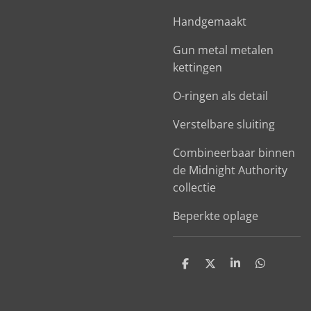
Handgemaakt
Gun metal metalen
kettingen
O-ringen als detail
Verstelbare sluiting
Combineerbaar binnen
de Midnight Authority
collectie
Beperkte oplage
D
D
S
D
e
e
h
e
l
e
a
l
e
l
r
e