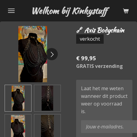
Ga
Welkom bij Kinkystuff
direct
naar
🔗 Axis Bodychain
de
hoofdinhoud
verkocht
€ 99,95
GRATIS verzending
Laat het me weten
wanneer dit product
weer op voorraad
is.