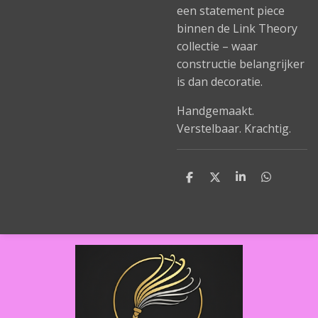
een statement piece
binnen de Link Theory
collectie – waar
constructie belangrijker
is dan decoratie.
Handgemaakt.
Verstelbaar. Krachtig.
D
D
S
D
e
e
h
e
l
e
a
l
e
l
r
e
n
e
n