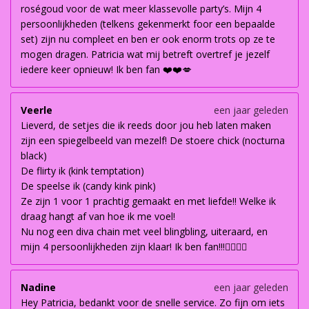
roségoud voor de wat meer klassevolle party’s. Mijn 4
persoonlijkheden (telkens gekenmerkt foor een bepaalde
set) zijn nu compleet en ben er ook enorm trots op ze te
mogen dragen. Patricia wat mij betreft overtref je jezelf
iedere keer opnieuw! Ik ben fan ❤️❤️💋
Veerle
een jaar geleden
Lieverd, de setjes die ik reeds door jou heb laten maken
zijn een spiegelbeeld van mezelf! De stoere chick (nocturna
black)
De flirty ik (kink temptation)
De speelse ik (candy kink pink)
Ze zijn 1 voor 1 prachtig gemaakt en met liefde!! Welke ik
draag hangt af van hoe ik me voel!
Nu nog een diva chain met veel blingbling, uiteraard, en
mijn 4 persoonlijkheden zijn klaar! Ik ben fan!!!👌🏽👌🏽
Nadine
een jaar geleden
Hey Patricia, bedankt voor de snelle service. Zo fijn om iets