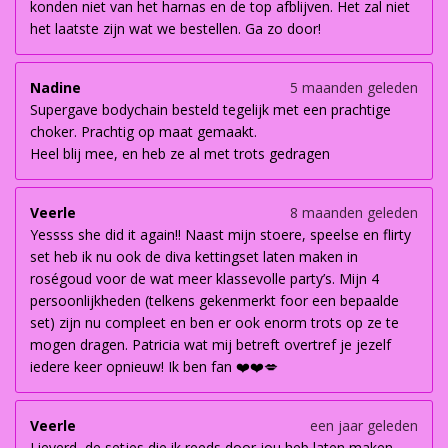
konden niet van het harnas en de top afblijven. Het zal niet
het laatste zijn wat we bestellen. Ga zo door!
Nadine
5 maanden geleden
Supergave bodychain besteld tegelijk met een prachtige
choker. Prachtig op maat gemaakt.
Heel blij mee, en heb ze al met trots gedragen
Veerle
8 maanden geleden
Yessss she did it again!! Naast mijn stoere, speelse en flirty
set heb ik nu ook de diva kettingset laten maken in
roségoud voor de wat meer klassevolle party’s. Mijn 4
persoonlijkheden (telkens gekenmerkt foor een bepaalde
set) zijn nu compleet en ben er ook enorm trots op ze te
mogen dragen. Patricia wat mij betreft overtref je jezelf
iedere keer opnieuw! Ik ben fan ❤️❤️💋
Veerle
een jaar geleden
Lieverd, de setjes die ik reeds door jou heb laten maken