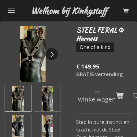
Ga
Welkom bij Kinkystuff
direct
naar
STEEL FERAL ⚙️
de
Harness
hoofdinhoud
One of a kind
€ 149,95
GRATIS verzending
In
winkelwagen
Stap in pure instinct en
kracht met de Steel