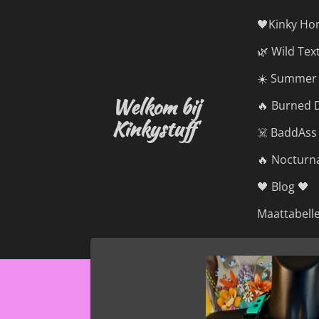
Ga
🖤Kinky Ho
direct
🌿 Wild Tex
naar
de
☀️ Summer 
hoofdinhoud
Welkom bij
🔥 Burned D
Kinkystuff
☠️ BaddAss
🔥 Nocturna
🖤 Blog 🖤
Maattabell