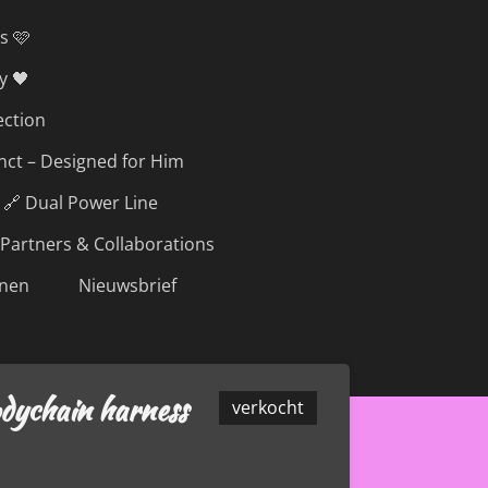
s 🩷
y 🖤
ection
inct – Designed for Him
🔗 Dual Power Line
Partners & Collaborations
nen
Nieuwsbrief
odychain harness
verkocht