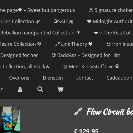
me page🖤 – Sweet but dangerous
😍 Signature choker
tures Collection 🌿
💀SALE🎀
🖤 Midnight Authorit
Rebellion handpainted Collection 🌴
💋✨ The Kiss Coll
esire Collection 🤎
🔗 Link Theory 🖤
💀 Iron Inst
 Designed for her
💀 BaddAss – Designed for Him
 Collection, all Black🔥
☠️ Meet KinkyStuff Live 💀
Over ons
Diensten
contact
Cadeaubon
en
🔗 Flow Circuit b
€ 129,95