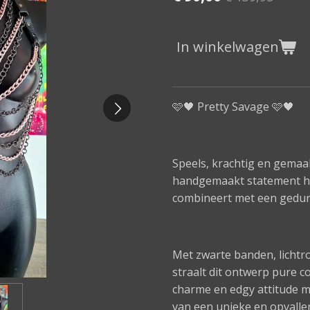
In winkelwagen
🩷🖤 Pretty Savage 🩷🖤
Speels, krachtig en gemaak
handgemaakt statement ha
combineert met een gedurf
Met zwarte banden, lichtr
straalt dit ontwerp pure c
charme en edgy attitude ma
van een unieke en opvalle