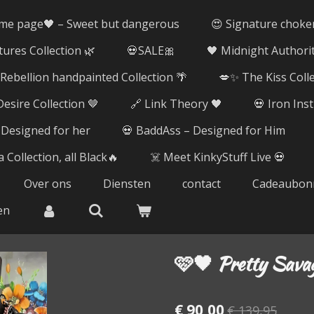
me page🖤 – Sweet but dangerous
😍 Signature choke
tures Collection 🌿
💀SALE🎀
🖤 Midnight Authorit
ebellion handpainted Collection 🌴
💋✨ The Kiss Coll
esire Collection 🤎
🔗 Link Theory 🖤
💀 Iron Ins
 Designed for her
💀 BaddAss – Designed for Him
 Collection, all Black🔥
☠️ Meet KinkyStuff Live 💀
Over ons
Diensten
contact
Cadeaubon
en
🩷🖤 Pretty Sava
€ 90,00
€ 139,95