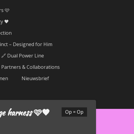
rs 🩷
y 🖤
ection
tinct – Designed for Him
🔗 Dual Power Line
Partners & Collaborations
nen
Nieuwsbrief
ge harness 🩷🖤
Op = Op