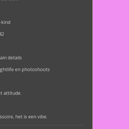
-kind
42
in details
nightlife en photoshoots
 attitude.
soire, het is een vibe.