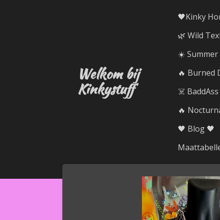
Ga
🖤Kinky Ho
direct
🌿 Wild Tex
naar
de
☀️ Summer R
hoofdinhoud
Welkom bij
🔥 Burned D
Kinkystuff
☠️ BaddAss
🔥 Nocturna
🖤 Blog 🖤
Maattabell