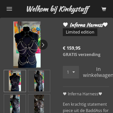
Ga
Welkom bij Kinkystuff
direct
naar
🖤 Inferna Harness🖤
de
hoofdinhoud
Limited edition
€ 159,95
GRATIS verzending
In
winkelwage
🖤 Inferna Harness🖤
Een krachtig statement
piece uit de BaddAss for