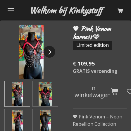
Ga
Welkom bij Kinkystuff
direct
naar
💖 Pink Venom
de
harness 🩷
hoofdinhoud
Limited edition
€ 109,95
GRATIS verzending
In
winkelwagen
💖 Pink Venom – Neon
Rebellion Collection