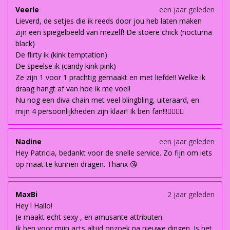
Veerle
een jaar geleden
Lieverd, de setjes die ik reeds door jou heb laten maken
zijn een spiegelbeeld van mezelf! De stoere chick (nocturna
black)
De flirty ik (kink temptation)
De speelse ik (candy kink pink)
Ze zijn 1 voor 1 prachtig gemaakt en met liefde!! Welke ik
draag hangt af van hoe ik me voel!
Nu nog een diva chain met veel blingbling, uiteraard, en
mijn 4 persoonlijkheden zijn klaar! Ik ben fan!!!👌🏽👌🏽
Nadine
een jaar geleden
Hey Patricia, bedankt voor de snelle service. Zo fijn om iets
op maat te kunnen dragen. Thanx 😘
MaxBi
2 jaar geleden
Hey ! Hallo!
Je maakt echt sexy , en amusante attributen.
Ik ben voor mijn acts altijd opzoek na nieuwe dingen. Is het