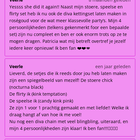
Yessss she did it again!! Naast mijn stoere, speelse en
flirty set heb ik nu ook de diva kettingset laten maken in
roségoud voor de wat meer klassevolle party’s. Mijn 4
persoonlijkheden (telkens gekenmerkt foor een bepaalde
set) zijn nu compleet en ben er ook enorm trots op ze te
mogen dragen. Patricia wat mij betreft overtref je jezelf
iedere keer opnieuw! Ik ben fan ❤️❤️💋
Veerle
een jaar geleden
Lieverd, de setjes die ik reeds door jou heb laten maken
zijn een spiegelbeeld van mezelf! De stoere chick
(nocturna black)
De flirty ik (kink temptation)
De speelse ik (candy kink pink)
Ze zijn 1 voor 1 prachtig gemaakt en met liefde!! Welke ik
draag hangt af van hoe ik me voel!
Nu nog een diva chain met veel blingbling, uiteraard, en
mijn 4 persoonlijkheden zijn klaar! Ik ben fan!!!👌🏽👌🏽