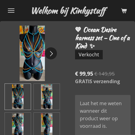
Ga
Welkom bij Kinkystuff
direct
naar
💙 Ocean Desire
de
harness set – One of a
hoofdinhoud
Kind ✨
Verkocht
€ 99,95
€ 149,95
GRATIS verzending
Laat het me weten
wanneer dit
product weer op
voorraad is.