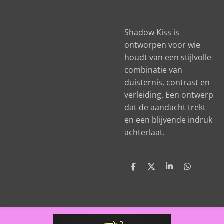
Shadow Kiss is
ontworpen voor wie
houdt van een stijlvolle
combinatie van
duisternis, contrast en
verleiding. Een ontwerp
dat de aandacht trekt
en een blijvende indruk
achterlaat.
D
D
S
D
e
e
h
e
l
e
a
l
e
l
r
e
n
e
n