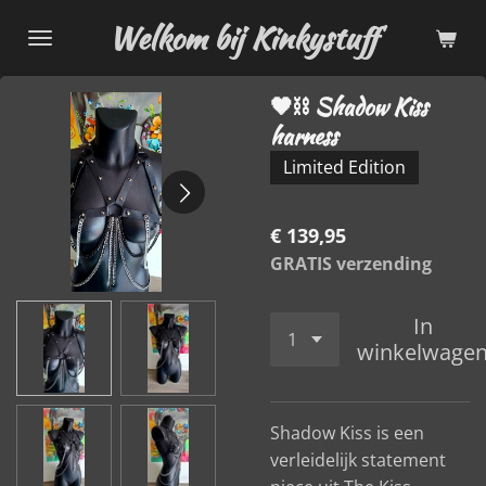
Ga
Welkom bij Kinkystuff
direct
naar
🖤⛓️ Shadow Kiss
de
harness
hoofdinhoud
Limited Edition
€ 139,95
GRATIS verzending
In
winkelwage
Shadow Kiss is een
verleidelijk statement