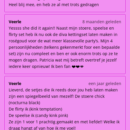
Heel blij mee, en heb ze al met trots gedragen
Veerle
8 maanden geleden
Yessss she did it again!! Naast mijn stoere, speelse en
flirty set heb ik nu ook de diva kettingset laten maken in
roségoud voor de wat meer klassevolle party’s. Mijn 4
persoonlijkheden (telkens gekenmerkt foor een bepaalde
set) zijn nu compleet en ben er ook enorm trots op ze te
mogen dragen. Patricia wat mij betreft overtref je jezelf
iedere keer opnieuw! Ik ben fan ❤️❤️💋
Veerle
een jaar geleden
Lieverd, de setjes die ik reeds door jou heb laten maken
zijn een spiegelbeeld van mezelf! De stoere chick
(nocturna black)
De flirty ik (kink temptation)
De speelse ik (candy kink pink)
Ze zijn 1 voor 1 prachtig gemaakt en met liefde!! Welke ik
draag hangt af van hoe ik me voel!