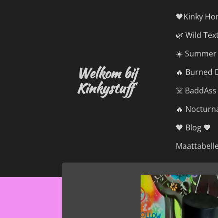
Ga
🖤Kinky Ho
direct
🌿 Wild Tex
naar
de
☀️ Summer 
hoofdinhoud
Welkom bij
🔥 Burned D
Kinkystuff
☠️ BaddAss
🔥 Nocturna
🖤 Blog 🖤
Maattabell