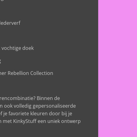
lederverf
t vochtige doek
g
r Rebellion Collection
eurencombinatie? Binnen de
jn ook volledig gepersonaliseerde
 je favoriete kleuren door bij je
n met KinkyStuff een uniek ontwerp
.