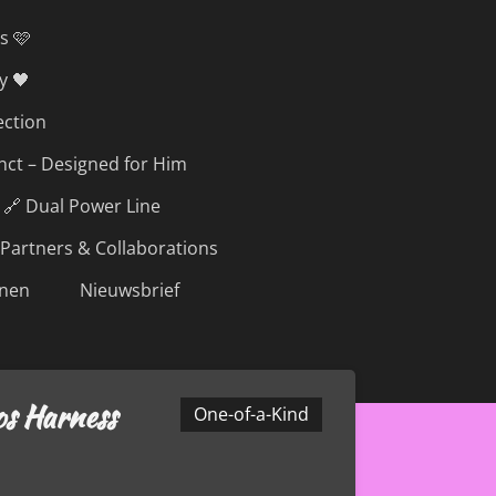
s 🩷
y 🖤
ection
inct – Designed for Him
🔗 Dual Power Line
Partners & Collaborations
nen
Nieuwsbrief
s Harness
One-of-a-Kind