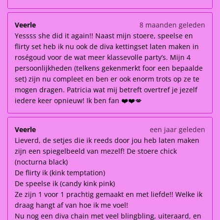
Veerle
8 maanden geleden
Yessss she did it again!! Naast mijn stoere, speelse en
flirty set heb ik nu ook de diva kettingset laten maken in
roségoud voor de wat meer klassevolle party’s. Mijn 4
persoonlijkheden (telkens gekenmerkt foor een bepaalde
set) zijn nu compleet en ben er ook enorm trots op ze te
mogen dragen. Patricia wat mij betreft overtref je jezelf
iedere keer opnieuw! Ik ben fan ❤️❤️💋
Veerle
een jaar geleden
Lieverd, de setjes die ik reeds door jou heb laten maken
zijn een spiegelbeeld van mezelf! De stoere chick
(nocturna black)
De flirty ik (kink temptation)
De speelse ik (candy kink pink)
Ze zijn 1 voor 1 prachtig gemaakt en met liefde!! Welke ik
draag hangt af van hoe ik me voel!
Nu nog een diva chain met veel blingbling, uiteraard, en