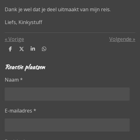
Dank je wel dat je deel uitmaakt van mijn reis.
Liefs, Kinkystuff
«
Vorige
Volgende
»
D
D
S
D
e
e
h
e
l
e
a
l
Reactie plaatsen
e
l
r
e
n
e
n
Naam *
E-mailadres *