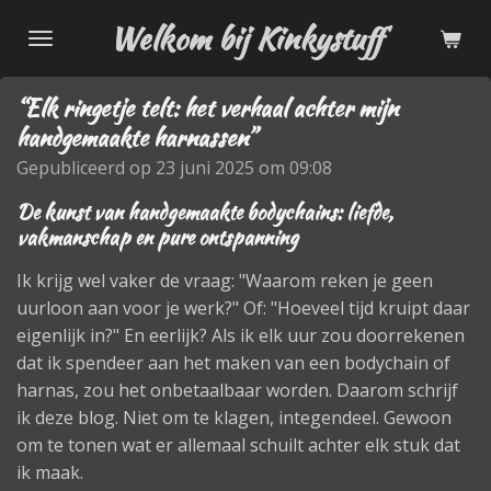
Ga
Welkom bij Kinkystuff
direct
naar
“Elk ringetje telt: het verhaal achter mijn
de
handgemaakte harnassen”
hoofdinhoud
Gepubliceerd op 23 juni 2025 om 09:08
De kunst van handgemaakte bodychains: liefde,
vakmanschap en pure ontspanning
Ik krijg wel vaker de vraag: "Waarom reken je geen
uurloon aan voor je werk?" Of: "Hoeveel tijd kruipt daar
eigenlijk in?" En eerlijk? Als ik elk uur zou doorrekenen
dat ik spendeer aan het maken van een bodychain of
harnas, zou het onbetaalbaar worden. Daarom schrijf
ik deze blog. Niet om te klagen, integendeel. Gewoon
om te tonen wat er allemaal schuilt achter elk stuk dat
ik maak.