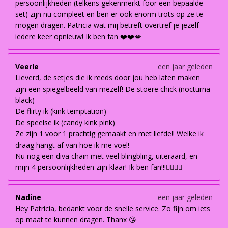
persoonlijkheden (telkens gekenmerkt foor een bepaalde
set) zijn nu compleet en ben er ook enorm trots op ze te
mogen dragen. Patricia wat mij betreft overtref je jezelf
iedere keer opnieuw! Ik ben fan ❤️❤️💋
Veerle
een jaar geleden
Lieverd, de setjes die ik reeds door jou heb laten maken
zijn een spiegelbeeld van mezelf! De stoere chick (nocturna
black)
De flirty ik (kink temptation)
De speelse ik (candy kink pink)
Ze zijn 1 voor 1 prachtig gemaakt en met liefde!! Welke ik
draag hangt af van hoe ik me voel!
Nu nog een diva chain met veel blingbling, uiteraard, en
mijn 4 persoonlijkheden zijn klaar! Ik ben fan!!!👌🏽👌🏽
Nadine
een jaar geleden
Hey Patricia, bedankt voor de snelle service. Zo fijn om iets
op maat te kunnen dragen. Thanx 😘