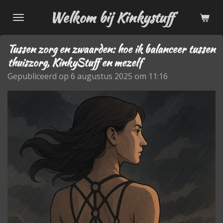
Ga
Welkom bij Kinkystuff
direct
naar
Tussen zorg en zwaarden: hoe ik balanceer tussen
de
thuiszorg, KinkyStuff en mezelf
hoofdinhoud
Gepubliceerd op 6 augustus 2025 om 11:16