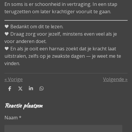
En soms is er schoonheid in vertraging. In een stap
terugzetten om later krachtiger vooruit te gaan.
🖤 Bedankt om dit te lezen.
🖤 Draag zorg voor jezelf, minstens even veel als je
voor anderen doet.
🖤 En als je ooit een harnas zoekt dat je kracht laat
uitstralen, zelfs op je zwakste dagen — je weet me te
vinden.
«
Vorige
Volgende
»
D
D
S
D
e
e
h
e
l
e
a
l
Reactie plaatsen
e
l
r
e
n
e
n
Naam *