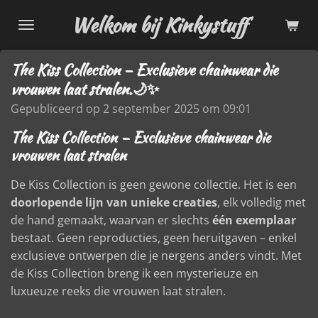
Ga
Welkom bij Kinkystuff
direct
naar
The Kiss Collection – Exclusieve chainwear die
de
vrouwen laat stralen.🌙✨
hoofdinhoud
Gepubliceerd op 2 september 2025 om 09:01
The Kiss Collection – Exclusieve chainwear die
vrouwen laat stralen
De Kiss Collection is geen gewone collectie. Het is een
doorlopende lijn van unieke creaties
, elk volledig met
de hand gemaakt, waarvan er slechts
één exemplaar
bestaat. Geen reproducties, geen heruitgaven – enkel
exclusieve ontwerpen die je nergens anders vindt. Met
de Kiss Collection breng ik een mysterieuze en
luxueuze reeks die vrouwen laat stralen.