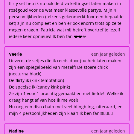
flirty set heb ik nu ook de diva kettingset laten maken in
roségoud voor de wat meer klassevolle party’s. Mijn 4
persoonlijkheden (telkens gekenmerkt foor een bepaalde
set) zijn nu compleet en ben er ook enorm trots op ze te
mogen dragen. Patricia wat mij betreft overtref je jezelf
iedere keer opnieuw! Ik ben fan ❤️❤️💋
Veerle
een jaar geleden
Lieverd, de setjes die ik reeds door jou heb laten maken
zijn een spiegelbeeld van mezelf! De stoere chick
(nocturna black)
De flirty ik (kink temptation)
De speelse ik (candy kink pink)
Ze zijn 1 voor 1 prachtig gemaakt en met liefde!! Welke ik
draag hangt af van hoe ik me voel!
Nu nog een diva chain met veel blingbling, uiteraard, en
mijn 4 persoonlijkheden zijn klaar! Ik ben fan!!!👌🏽👌🏽
Nadine
een jaar geleden